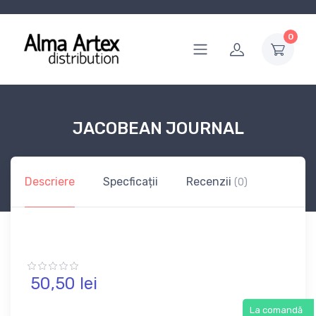
0
JACOBEAN JOURNAL
Descriere
Specficații
Recenzii
(0)
50,
50
lei
La comandă