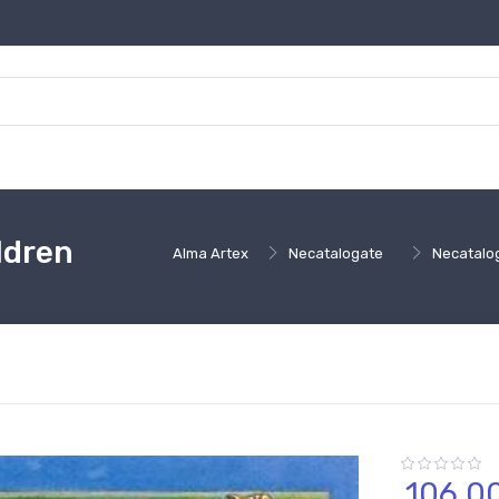
ldren
Alma Artex
Necatalogate
Necatalo
106,
0