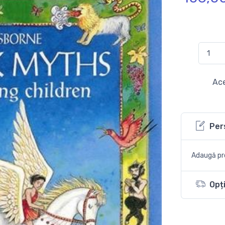
Ace
Per
Adaugă pro
Opți