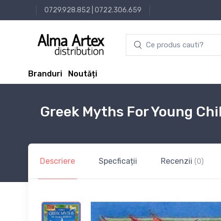
0729.928.852
|
0722.306.659
Branduri
Noutăți
Greek Myths For Young Chi
Descriere
Specficații
Recenzii
(0)