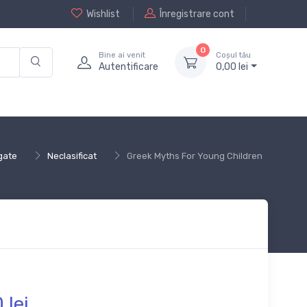
Wishlist
Înregistrare cont
0
Bine ai venit
Coșul tău
Autentificare
0,
00
lei
gate
Neclasificat
Greek Myths For Young Children
0
lei