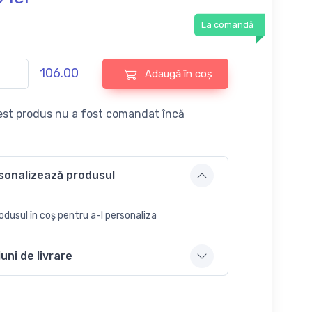
La comandă
106.00
Adaugă în coș
st produs nu a fost comandat încă
sonalizează produsul
dusul în coș pentru a-l personaliza
uni de livrare