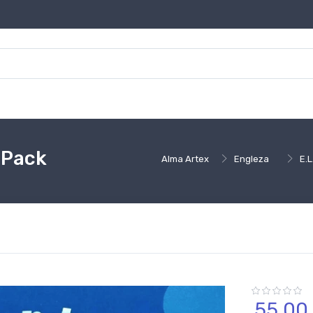
 Pack
Alma Artex
Engleza
E.L
55,
00