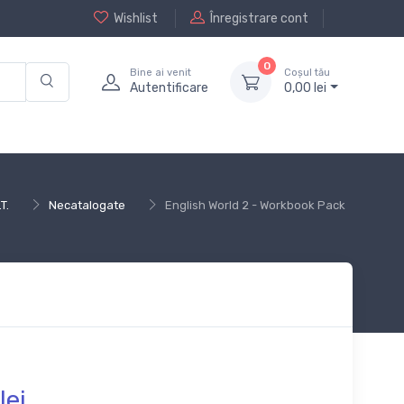
Wishlist
Înregistrare cont
0
Bine ai venit
Coșul tău
Autentificare
0,
00
lei
.T.
Necatalogate
English World 2 - Workbook Pack
lei