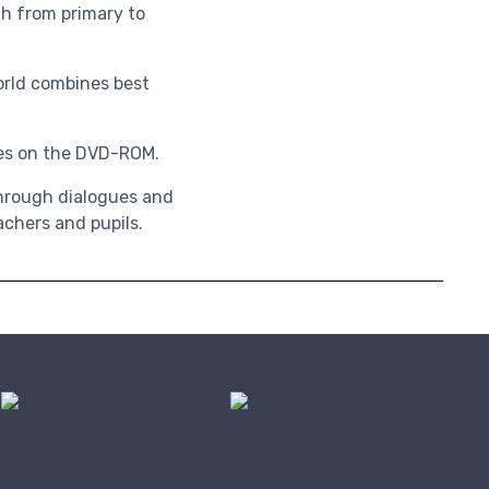
gh from primary to
orld combines best
ties on the DVD-ROM.
through dialogues and
achers and pupils.