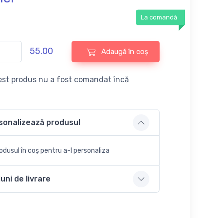
La comandă
55.00
Adaugă în coș
st produs nu a fost comandat încă
sonalizează produsul
dusul în coș pentru a-l personaliza
uni de livrare