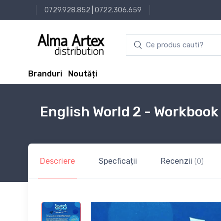
0729.928.852
|
0722.306.659
Branduri
Noutăți
English World 2 - Workbook
Descriere
Specficații
Recenzii
(0)