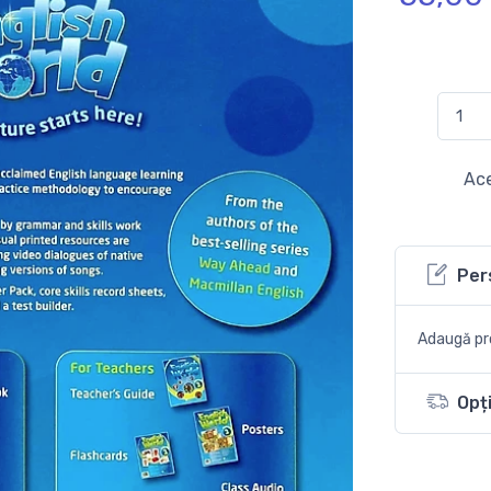
Ace
Per
Adaugă pro
Opți