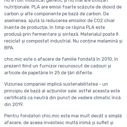
nu a fost modificat genetic și nu mai are utilizări
nutriționale. PLA are emisii foarte scăzute de dioxid de
carbon și alte componente pe bază de carbon. De
asemenea, ajută la reducerea emisiilor de CO2 chiar
înainte de producție, în timp ce rășina PLA este
produsă prin fermentare și sinteză. Materialul poate fi
reciclat și compostat industrial. Nu conține melamină și
BPA.
chic.mic este o afacere de familie fondată în 2010, în
prezent fiind un furnizor recunoscut de cadouri și
articole de papetărie în 25 de țări diferite.
Viziunea companiei implică sustenabilitatea - un
principiu de bază al acțiunilor sale: astfel aceasta este
certificată ca neutră din punct de vedere climatic încă
din 2019.
Pentru fondatori chic.mic este mai mult decât o simplă
afacere, de aceea investesc multă inimă și suflet și