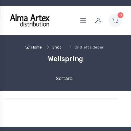
0
Home
Shop
Grid left sidebar
Wellspring
Sortare: