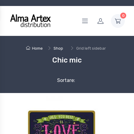
0
Home
Shop
Grid left sidebar
Chic mic
Sortare: