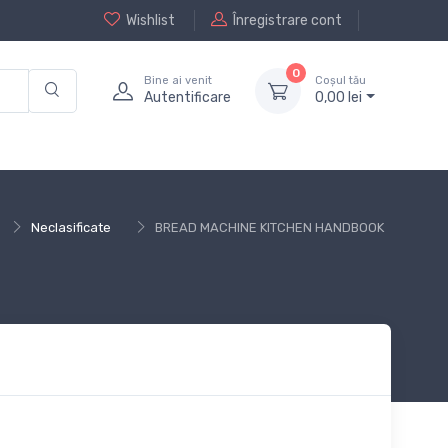
Wishlist
Înregistrare cont
0
Bine ai venit
Coșul tău
Autentificare
0,
00
lei
Neclasificate
BREAD MACHINE KITCHEN HANDBOOK