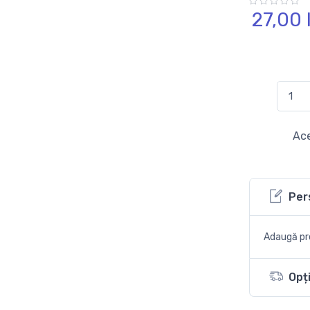
27,
00
Ace
Per
Adaugă pro
Opți