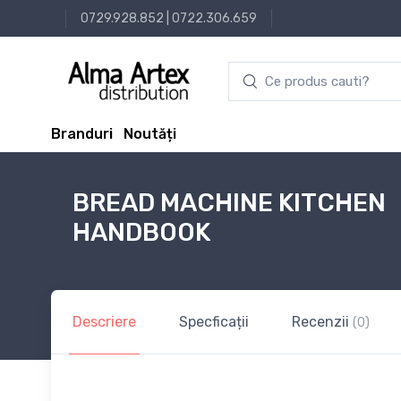
0729.928.852
|
0722.306.659
Branduri
Noutăți
BREAD MACHINE KITCHEN
HANDBOOK
Descriere
Specficații
Recenzii
(0)