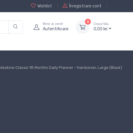
Wishlist
Înregistrare cont
0
Bine ai venit
Coșul tău
Autentificare
0,
00
lei
eskine Classic 18 Months Daily Planner - Hardcover, Large (Black)