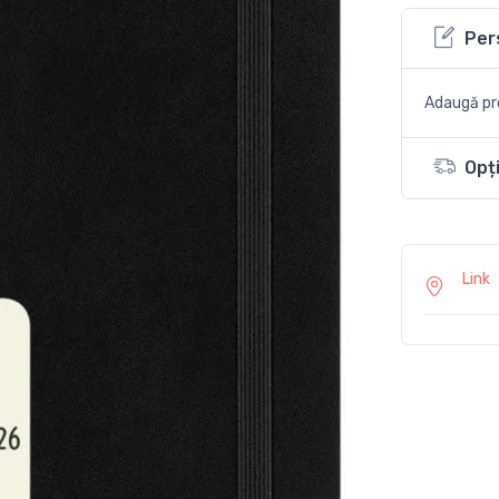
Per
Adaugă pro
Opți
Link