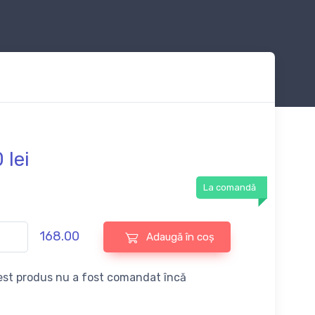
0
lei
La comandă
168.00
Adaugă în coș
st produs nu a fost comandat încă