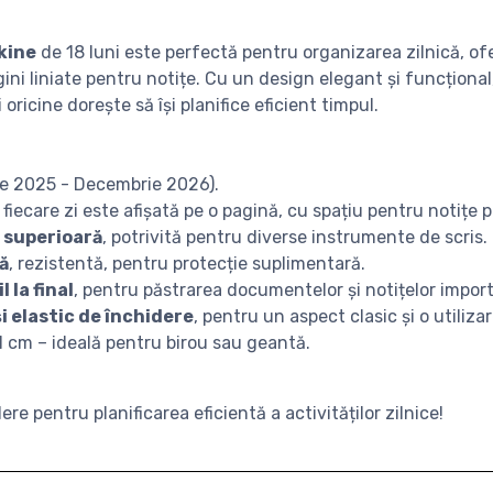
kine
de 18 luni este perfectă pentru organizarea zilnică, of
ini liniate pentru notițe. Cu un design elegant și funcțional
 oricine dorește să își planifice eficient timpul.
ulie 2025 - Decembrie 2026).
: fiecare zi este afișată pe o pagină, cu spațiu pentru notițe 
e superioară
, potrivită pentru diverse instrumente de scris.
ă
, rezistentă, pentru protecție suplimentară.
 la final
, pentru păstrarea documentelor și notițelor impor
și elastic de închidere
, pentru un aspect clasic și o utiliz
21 cm – ideală pentru birou sau geantă.
e pentru planificarea eficientă a activităților zilnice!