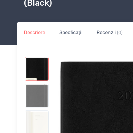
(Black)
Descriere
Specficații
Recenzii
(0)