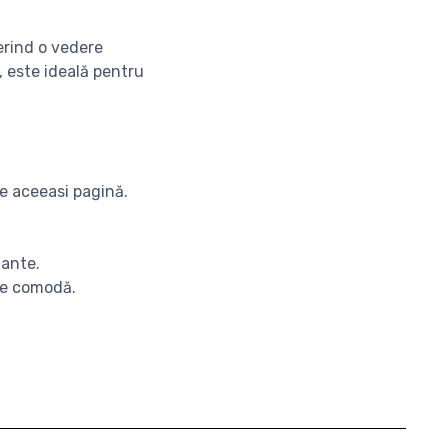
erind o vedere
, este ideală pentru
pe aceeasi pagină.
tante.
are comodă.