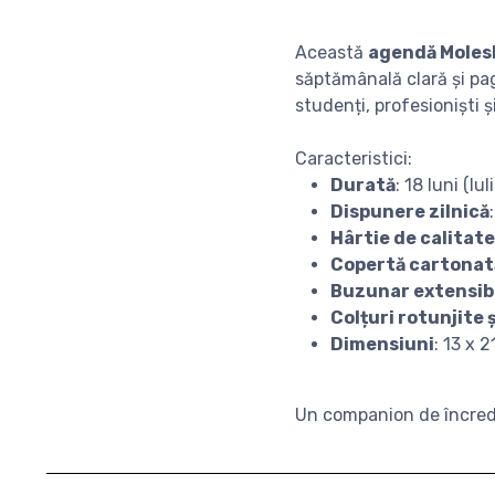
Această
agendă Moles
săptămânală clară și pag
studenți, profesioniști și
Caracteristici:
Durată
: 18 luni (I
Dispunere zilnică
Hârtie de calitat
Copertă cartonat
Buzunar extensibil
Colțuri rotunjite 
Dimensiuni
: 13 x 
Un companion de încreder