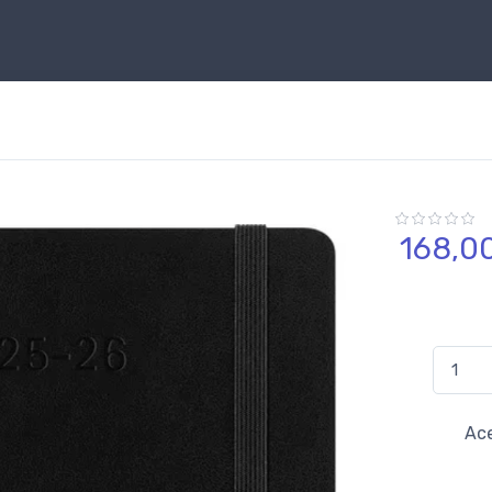
168,
0
Ace