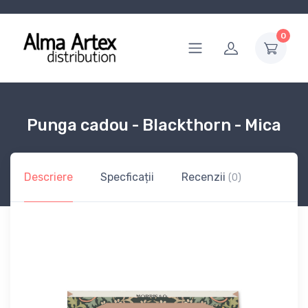
0
Punga cadou - Blackthorn - Mica
Descriere
Specficații
Recenzii
(0)