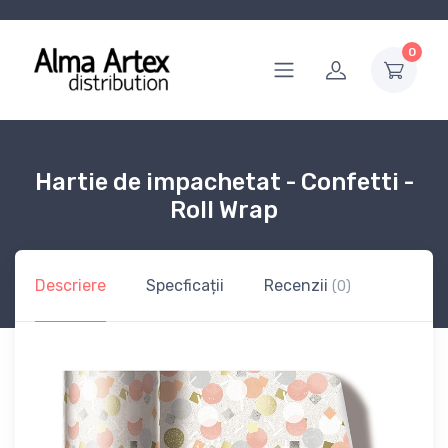
0
Hartie de impachetat - Confetti -
Roll Wrap
Descriere
Specficații
Recenzii
(0)